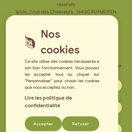
réservés
Ipole, 2 rue des Chasseurs 16400 PUYMOYEN
0651316440
contact@lescompagnonsduvegetal.fr
Nos
cookies
Ce site utilise des cookies nécessaires à
N'hésitez pas à vous inscrire à notre newsletter
son bon fonctionnement. Vous pouvez
les accepter tous ou cliquer sur
Email*
“Personnaliser” pour choisir les cookies
que vous acceptez ou non.
Nom
Lire les politique de
confidentialité
Prénom
Accepter
Refuser